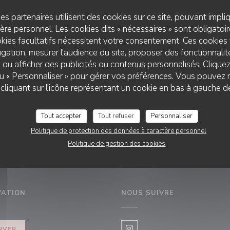
04/2023
es partenaires utilisent des cookies sur ce site, pouvant impli
rainé par Alexandre Jardin, le Café Nation
re personnel. Les cookies dits « nécessaires » sont obligatoire
kies facultatifs nécessitent votre consentement. Ces cookies 
gation, mesurer l'audience du site, proposer des fonctionnalité
 ou afficher des publicités ou contenus personnalisés. Clique
((OUVRE UNE NOUVELLE FENÊTRE))
OIR L'ARTICLE
 ou « Personnaliser » pour gérer vos préférences. Vous pouvez 
liquant sur l'icône représentant un cookie en bas à gauche d
Tout accepter
Tout refuser
Personnaliser
Politique de protection des données à caractère personnel
Politique de gestion des cookies
VATION
NOUS SUIVRE
enêtre))
RVER