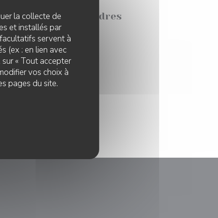
quer la collecte de
al renait de ses cendres
s et installés par
facultatifs servent à
s (ex : en lien avec
z sur « Tout accepter
modifier vos choix à
es pages du site.