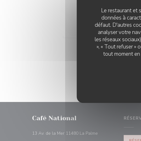
18/
Le restaurant et s
Par
données à caractè
!
défaut. D'autres coo
analyser votre navi
les réseaux sociaux)
V
», « Tout refuser »
tout moment en c
Café National
RÉSER
((ouvre une nouvelle f
13 Av. de la Mer 11480 La Palme
RÉSE