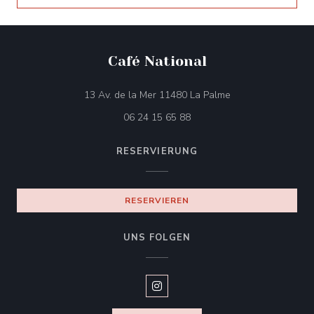
Café National
((öffnet ein neues 
13 Av. de la Mer 11480 La Palme
06 24 15 65 88
RESERVIERUNG
RESERVIEREN
UNS FOLGEN
Instagram ((öffnet ein neues Fen