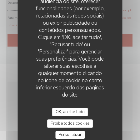
audiência do site, oferecer
De acordo com a legislação de proteção de dados, tem o direito de se opor a
funcionalidades (por exemplo,
comunicações de marketing. Pode registar-se na Lista Robinson através de
robinson.pt
.
relacionadas às redes sociais)
Para mais informações sobre o tratamento dos seus dados, consulte a nossa
política de
ou exibir publicidade ou
privacidade
.
conteúdos personalizados.
Clique em 'OK, aceitar tudo',
'Recusar tudo' ou
'Personalizar' para gerenciar
suas preferências. Você pode
alterar suas escolhas a
qualquer momento clicando
no ícone de cookie no canto
inferior esquerdo das páginas
do site.
INFORMAÇÕES GERAIS
OK, aceitar tudo
CULINÁRIA
Proíbe todos cookies
Caseiro, produtos frescos
Personalizar