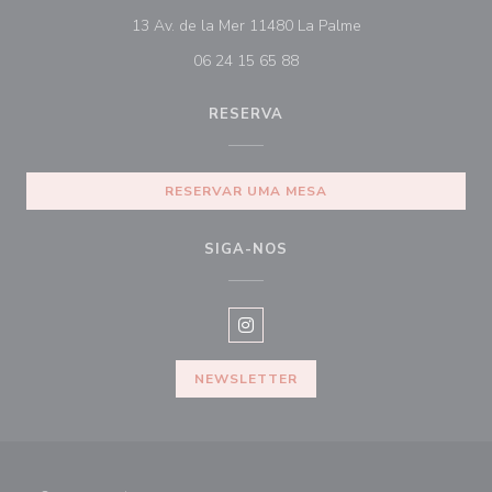
((abre numa nova j
13 Av. de la Mer 11480 La Palme
06 24 15 65 88
RESERVA
RESERVAR UMA MESA
SIGA-NOS
Instagram ((abre numa nova janel
NEWSLETTER