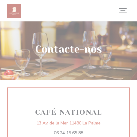
Painel de Gerenciamento de Cookies
Contacte-nos
CAFÉ NATIONAL
((abre numa nova j
13 Av. de la Mer 11480 La Palme
06 24 15 65 88