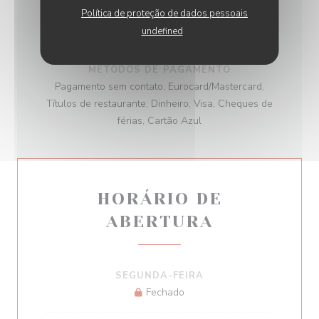
SERVIÇOS
Política de proteção de dados pessoais
Ar condicionado, Privatização, Acesso para
undefined
pessoas com mobilidade reduzida, Esplanada
MÉTODOS DE PAGAMENTO
Pagamento sem contato, Eurocard/Mastercard,
Títulos de restaurante, Dinheiro, Visa, Cheques de
férias, Cartão Azul
HORÁRIO DE
ABERTURA
SEGUNDA-FEIRA
Fechado