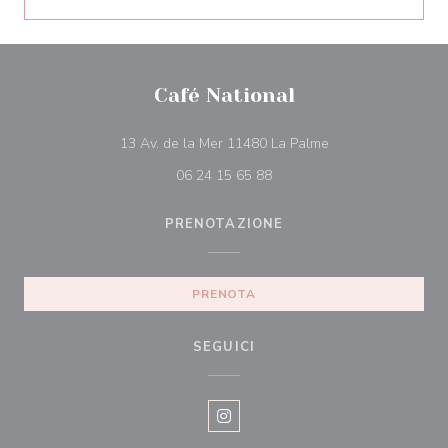
Café National
((apre una nuova fi
13 Av. de la Mer 11480 La Palme
06 24 15 65 88
PRENOTAZIONE
PRENOTA
SEGUICI
Instagram ((apre una nuova fines