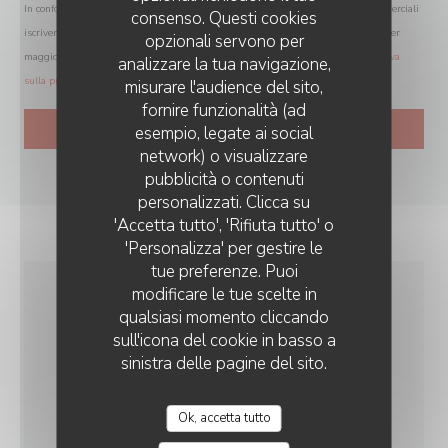
In conformità al Codice del Consumo, hai il diritto di opporti alle chiamate commerciali
consenso. Questi cookies
iscrivendoti al Registro Pubblico delle Opposizioni:
registrodelleopposizioni.it
. Per
opzionali servono per
maggiori informazioni sul trattamento dei tuoi dati, consulta la nostra
informativa
analizzare la tua navigazione,
sulla privacy
.
misurare l'audience del sito,
fornire funzionalità (ad
esempio, legate ai social
network) o visualizzare
pubblicità o contenuti
personalizzati. Clicca su
'Accetta tutto', 'Rifiuta tutto' o
'Personalizza' per gestire le
tue preferenze. Puoi
modificare le tue scelte in
INFORMAZIONI
qualsiasi momento cliccando
sull'icona del cookie in basso a
PRATICHE
sinistra delle pagine del sito.
CUCINA
Ok, accetta tutto
La carne e il pesce alla griglia sul fuoco di legna,