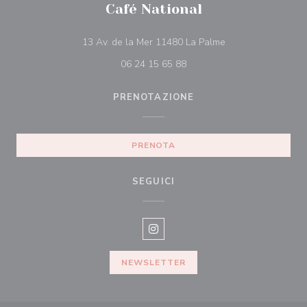
Café National
((apre una nuova fi
13 Av. de la Mer 11480 La Palme
06 24 15 65 88
PRENOTAZIONE
PRENOTA
SEGUICI
Instagram ((apre una nuova fines
NEWSLETTER