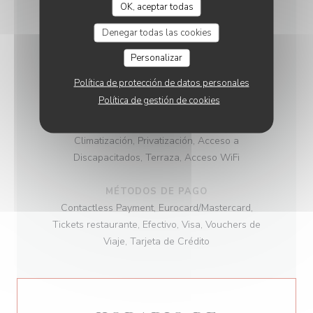
leña, Hecho en casa, productos frescos, Cocina
OK, aceptar todas
Tradicional, Producto regional
Denegar todas las cookies
TIPO DE NEGOCIO
Personalizar
, Grill, Carnes excepcionales, Restaurante - Bar
Política de protección de datos personales
de Tapas - Bar de vinos, Bistronomique
Política de gestión de cookies
SERVICIOS
Climatización, Privatización, Acceso a
Discapacitados, Terraza, Acceso WiFi
MÉTODOS DE PAGO
Contactless Payment, Eurocard/Mastercard,
Tickets restaurante, Efectivo, Visa, Vouchers de
Viaje, Tarjeta de Crédito